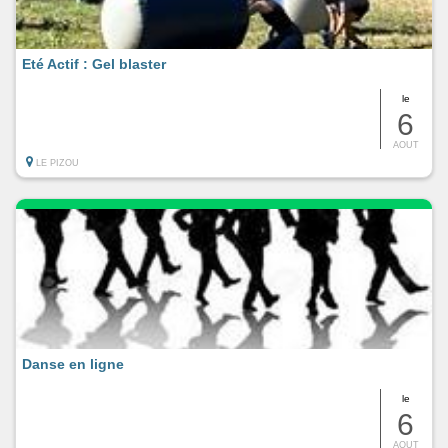
Eté Actif : Gel blaster
le
6
AOUT
LE PIZOU
Danse en ligne
le
6
AOUT