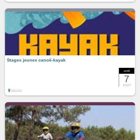
Stages jeunes canoë-kayak
until
7
AOUT
NEUVIC