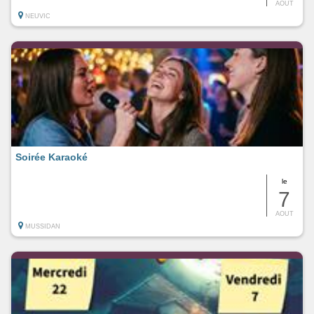
AOUT
NEUVIC
Soirée Karaoké
le
7
AOUT
MUSSIDAN