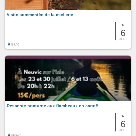
Visite commentée de la miellerie
le
6
AOUT
ISSAC
Descente nocturne aux flambeaux en canoë
le
6
AOUT
NEUVIC