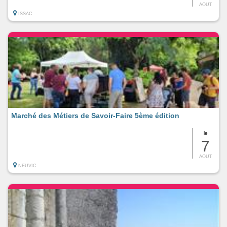
AOUT
ISSAC
Marché des Métiers de Savoir-Faire 5ème édition
le
7
AOUT
NEUVIC