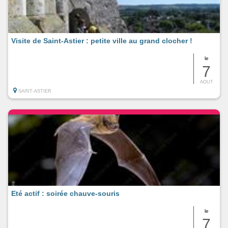
Visite de Saint-Astier : petite ville au grand clocher !
le
7
AOUT
SAINT-ASTIER
Eté actif : soirée chauve-souris
le
7