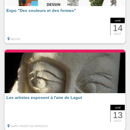
Expo "Des couleurs et des formes"
until
14
AOUT
NEUVIC
Les artistes exposent à l'aire de Lagut
until
13
AOUT
SAINT-FRONT-DE-PRADOUX