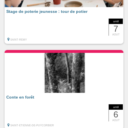
Stage de poterie jeunesse : tour de potier
until
7
AOUT
SAINT-REMY
Conte en forêt
until
6
AOUT
SAINT-ETIENNE-DE-PUYCORBIER