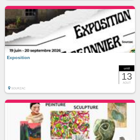
Exposition
until
13
AOUT
SOURZAC