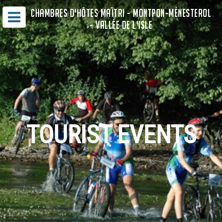
CHAMBRES D'HÔTES MAÏTRI - MONTPON-MÉNESTEROL
- VALLÉE DE L'ISLE
TOURIST EVENTS