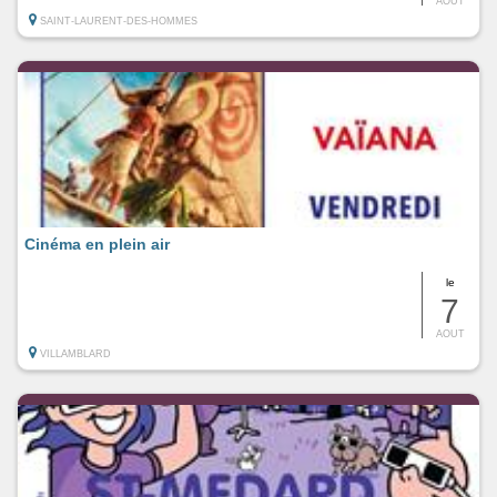
AOUT
SAINT-LAURENT-DES-HOMMES
Cinéma en plein air
le
7
AOUT
VILLAMBLARD