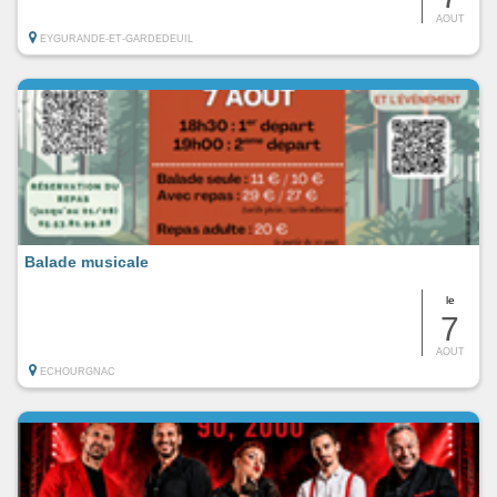
AOUT
EYGURANDE-ET-GARDEDEUIL
Balade musicale
le
7
AOUT
ECHOURGNAC