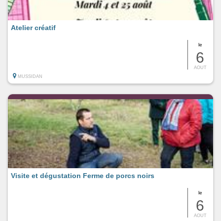
Atelier créatif
le
6
AOUT
MUSSIDAN
Visite et dégustation Ferme de porcs noirs
le
6
AOUT