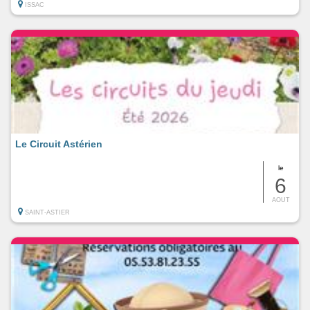
ISSAC
Le Circuit Astérien
le
6
AOUT
SAINT-ASTIER