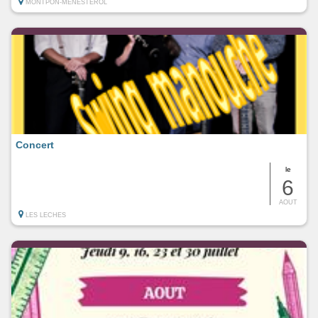
MONTPON-MENESTEROL
Concert
le
6
AOUT
LES LECHES