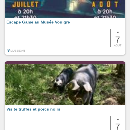
Escape Game au Musée Voulgre
le
7
AOUT
MUSSIDAN
Visite truffes et porcs noirs
le
7