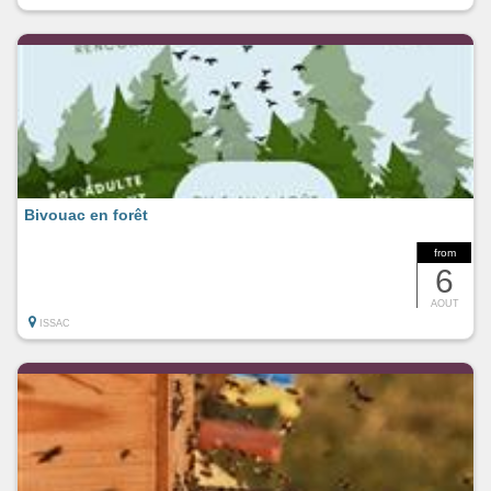
Bivouac en forêt
from
6
AOUT
ISSAC