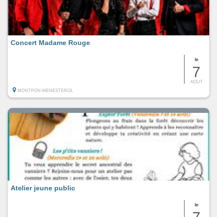
Concert Madame Rouge
le
7
AOUT
MONTPON-MENESTEROL
Atelier jeune public
le