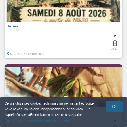
Repas
le
8
AOUT
MONTAGNAC-LA-CREMPSE
Ce site utilise des cookies techniques qui permettent et facilitent
OK
votre navigation. Ils sont indispensables et ne sauraient être
Cinéma en plein air
supprimés sans affecter l’accès au site et la navigation.
Gestion des cookies et données personnelles
le