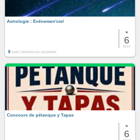
Astrologie : Evénemen'ciel
le
6
AOUT
SAINT-GERMAIN-DU-SALEMBRE
Concours de pétanque y Tapas
le
6