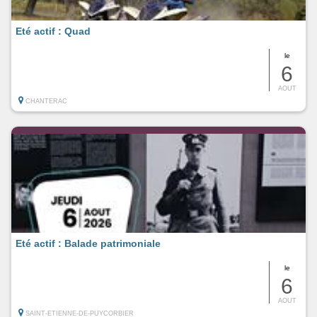
Eté actif : Quad
le
6
AOUT
CHANTERAC
Eté actif : Balade patrimoniale
le
6
AOUT
SAINT-ETIENNE-DE-PUYCORBIER