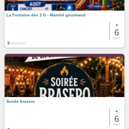
La Fontaine des 2 G - Marché gourmand
le
6
AOUT
MENESPLET
Soirée brasero
le
6
AOUT