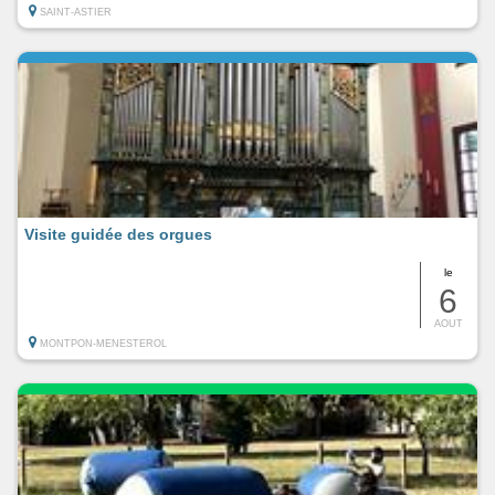
SAINT-ASTIER
Visite guidée des orgues
le
6
AOUT
MONTPON-MENESTEROL