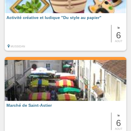
Activité créative et ludique "Du style au papier"
le
6
AOUT
MUSSIDAN
Marché de Saint-Astier
le
6
AOUT