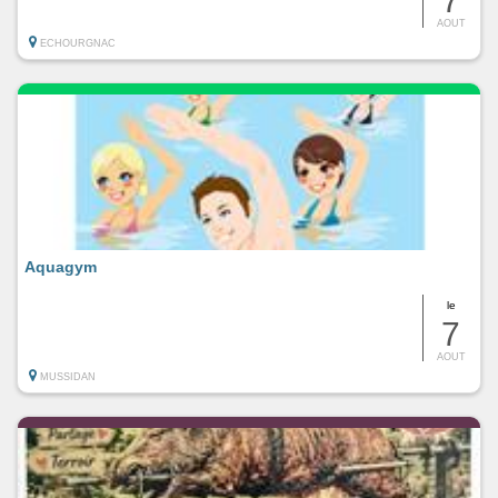
7
AOUT
ECHOURGNAC
Aquagym
le
7
AOUT
MUSSIDAN