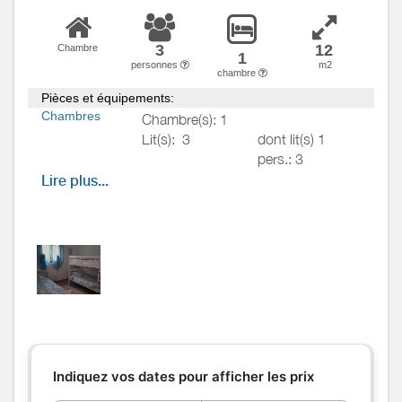
3
12
Chambre
1
personnes
m2
chambre
Pièces et équipements:
Chambres
Chambre(s): 1
Lit(s):
3
dont lit(s) 1
pers.: 3
dont lit(s) 2
Lire plus...
pers.: 0
La chambre Shanti aux tons
bleus, est pensée pour offrir
calme et douceur. Elle comprend
un lit simple (90 cm) , un lit
superposé pour deux personnes,
une commode idéale pour un
séjour en solo, en duo ou en
petite tribu. Une ambiance
sereine pour se reposer en toute
Indiquez vos dates pour afficher les prix
simplicité.