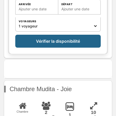
Salle de
ARRIVÉE
DÉPART
bains
/
Salle
Ajouter une date
Ajouter une date
d'eau
WC
Cuisine
VOYAGEURS
1 voyageur
Autres
pièces
Media
Vérifier la disponibilité
Autres
équipements
Chauffage /
AC
Exterieur
Divers
Chambre Mudita - Joie
2
10
Chambre
1