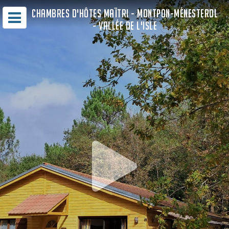
CHAMBRES D'HÔTES MAÏTRI - MONTPON-MÉNESTEROL
- VALLÉE DE L'ISLE