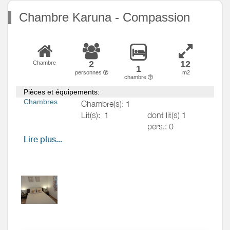
Chambre Karuna - Compassion
2
12
Chambre
1
personnes
m2
chambre
Pièces et équipements:
Chambres
Chambre(s): 1
Lit(s):
1
dont lit(s) 1
pers.: 0
dont lit(s) 2
Lire plus...
pers.: 1
Charmante chambre pour deux
personnes, décorée dans des
tons doux et apaisants. Elle
dispose d’un lit 140, de deux
tables de chevet, d’une
commode, d’un fauteuil
confortable et d’une malle