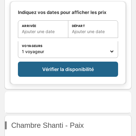
décorative. Un espace
chaleureux et reposant, idéal
Indiquez vos dates pour afficher les prix
pour une pause nature.
Salle de
ARRIVÉE
DÉPART
bains
/
Salle
Ajouter une date
Ajouter une date
d'eau
WC
Cuisine
VOYAGEURS
1 voyageur
Autres
pièces
Media
Vérifier la disponibilité
Autres
équipements
Chauffage /
AC
Exterieur
Divers
Chambre Shanti - Paix