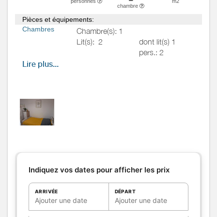
personnes
m2
chambre
Pièces et équipements:
Chambres
Chambre(s): 1
Lit(s):
2
dont lit(s) 1
pers.: 2
dont lit(s) 2
Lire plus...
pers.: 0
Chambre chaleureuse dans des
tons dorés, idéale pour un séjour
cosy. Elle dispose de deux lits
simples (90 cm), d’une commode
et d’un coin lavabo pratique pour
une toilette légère. Un espace
simple et accueillant pour se
reposer en douceur.
Indiquez vos dates pour afficher les prix
Salle de
bains
/
Salle
d'eau
ARRIVÉE
DÉPART
WC
Ajouter une date
Ajouter une date
Cuisine
Autres