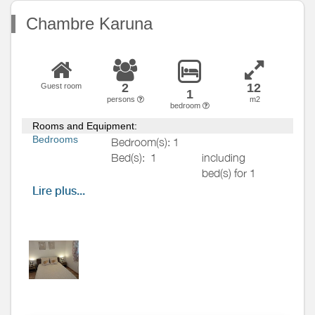
Chambre Karuna
2
12
Guest room
1
persons
m2
bedroom
Rooms and Equipment:
Bedrooms
Bedroom(s): 1
Bed(s):
1
including
bed(s) for 1
pers.: 0
Lire plus...
including
bed(s) for 2
pers.: 1
Charmante chambre pour deux
personnes, décorée dans des
tons doux et apaisants. Elle
dispose d’un lit 140, de deux
tables de chevet, d’une