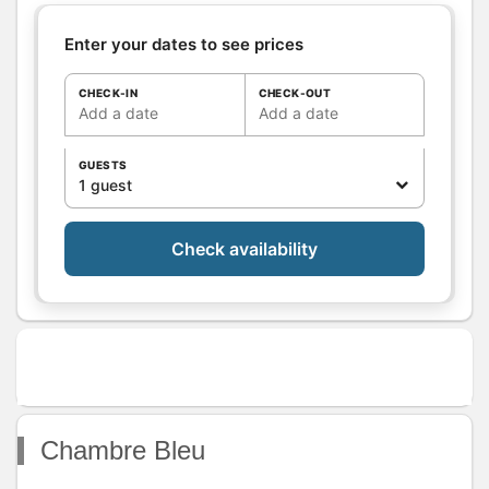
commode, d’un fauteuil
confortable et d’une malle
Enter your dates to see prices
décorative. Un espace
chaleureux et reposant, idéal
CHECK-IN
CHECK-OUT
Add a date
Add a date
pour une pause nature.
Bathrooms
/
Shower
GUESTS
room
1 guest
WC
Kitchen
Other rooms
Check availability
Media
Other
equipment
Heating / Air
conditioning
Outside
Various
Chambre Bleu