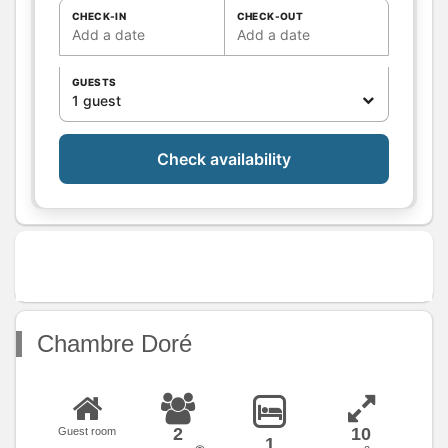
sereine pour se reposer en toute
CHECK-IN
CHECK-OUT
Add a date
Add a date
simplicité.
Bathrooms
/
Shower
GUESTS
room
1 guest
WC
Kitchen
Other rooms
Check availability
Media
Other
equipment
Heating / Air
conditioning
Outside
Various
Chambre Doré
2
10
Guest room
1