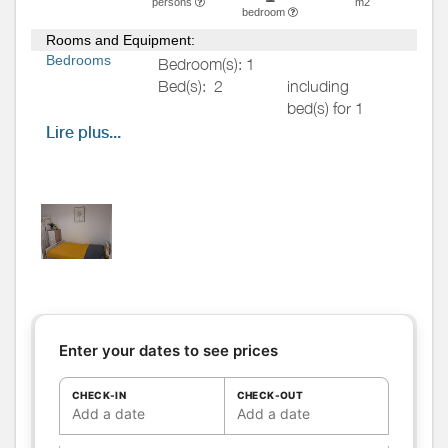
persons
m2
bedroom
Rooms and Equipment:
Bedrooms
Bedroom(s): 1
Bed(s):
2
including
bed(s) for 1
pers.: 2
Lire plus...
including
bed(s) for 2
pers.: 0
Chambre chaleureuse dans des
tons dorés, idéale pour un séjour
cosy. Elle dispose de deux lits
simples (90 cm), d’une commode
et d’un coin lavabo pratique pour
une toilette légère. Un espace
simple et accueillant pour se
Enter your dates to see prices
reposer en douceur.
Bathrooms
/
CHECK-IN
CHECK-OUT
Shower
Add a date
Add a date
room
WC