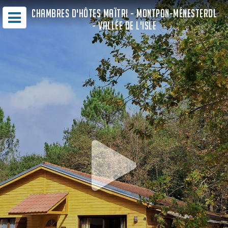
CHAMBRES D'HÔTES MAÏTRI - MONTPON-MÉNESTEROL
- VALLÉE DE L'ISLE