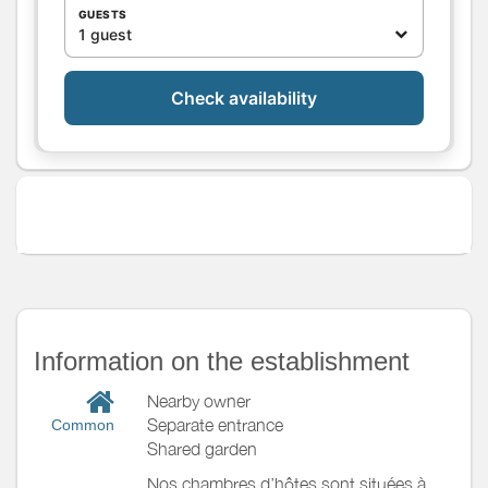
Kitchen
GUESTS
1 guest
Other rooms
Media
Other
Check availability
equipment
Heating / Air
conditioning
Outside
Various
Information on the establishment
Nearby owner
Separate entrance
Common
Shared garden
Nos chambres d’hôtes sont situées à