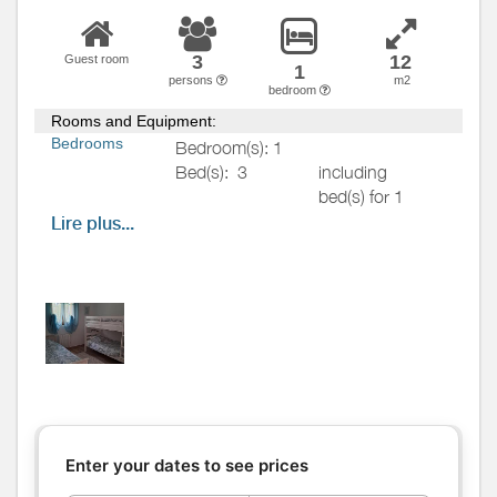
3
12
Guest room
1
persons
m2
bedroom
Rooms and Equipment:
Bedrooms
Bedroom(s): 1
Bed(s):
3
including
bed(s) for 1
pers.: 3
Lire plus...
including
bed(s) for 2
pers.: 0
La chambre Shanti aux tons
bleus, est pensée pour offrir
calme et douceur. Elle comprend
un lit simple (90 cm) , un lit
superposé pour deux personnes,
une commode idéale pour un
séjour en solo, en duo ou en
Enter your dates to see prices
petite tribu. Une ambiance